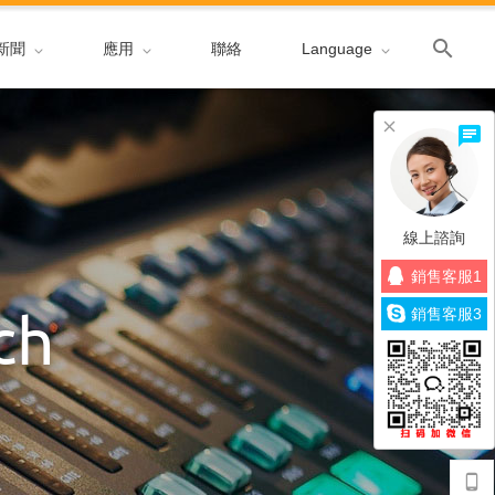
search
新聞
應用
聯絡
Language
線上諮詢
銷售客服1
ch
銷售客服3