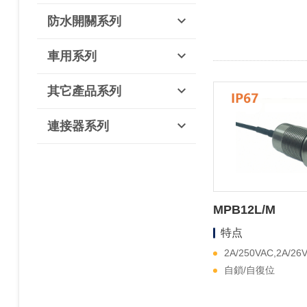
防水開關系列
車用系列
其它產品系列
連接器系列
MPB12L/M
特点
2A/250VAC,2A/26
自鎖/自復位