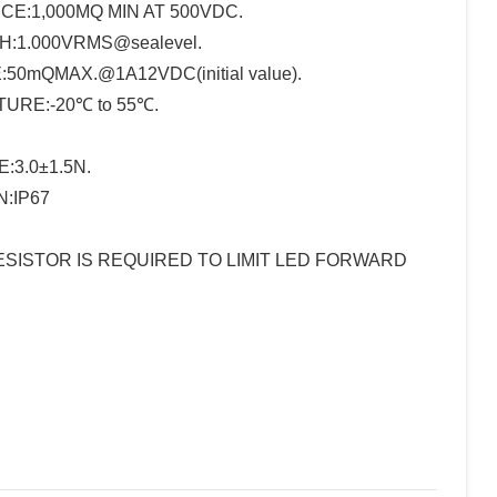
CE:1,000MQ MIN AT 500VDC.
:1.000VRMS@sealevel.
0mQMAX.@1A12VDC(initial value).
URE:-20℃ to 55℃.
3.0±1.5N.
:IP67
ESISTOR IS REQUIRED TO LIMIT LED FORWARD