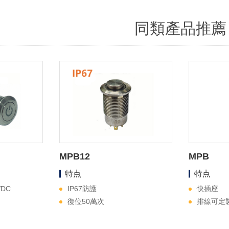
同類產品推薦
MPB12
MPB
特点
特点
VDC
IP67防護
快插座
復位50萬次
排線可定