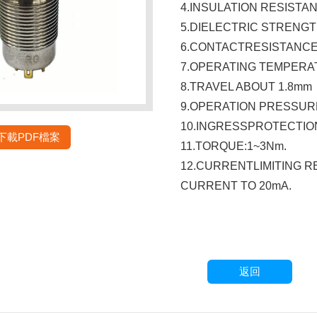
4.INSULATION RESISTAN
5.DIELECTRIC STRENGTH
6.CONTACTRESISTANCE:5
7.OPERATING TEMPERAT
8.TRAVEL ABOUT 1.8mm
9.OPERATION PRESSURE:
10.INGRESSPROTECTION
下載PDF檔案
11.TORQUE:1~3Nm.
12.CURRENTLIMITING R
CURRENT TO 20mA.
返回