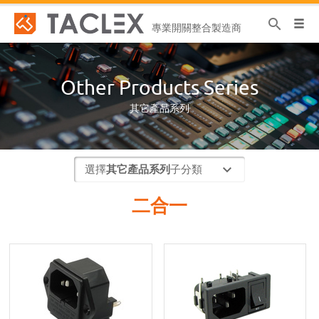
search
專業開關整合製造商
Other Products Series
其它產品系列
選擇
其它產品系列
子分類
二合一