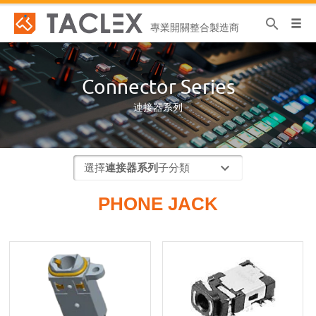
search
專業開關整合製造商
Connector Series
連接器系列
選擇
連接器系列
子分類
PHONE JACK