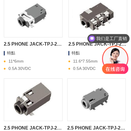
我们是工厂直销
2.5 PHONE JACK-TPJ-2A330
2.5 PHONE JACK-TPJ-2A300
特點
特點
11*6mm
11.6*7.55mm
0.5A 30VDC
0.5A 30VDC
2.5 PHONE JACK-TPJ-2A270
2.5 PHONE JACK-TPJ-2A260