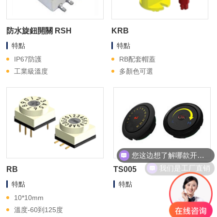
防水旋鈕開關 RSH
KRB
特點
特點
IP67防護
RB配套帽蓋
工業級溫度
多顏色可選
您这边想了解哪款开关？
我们是工厂直销
RB
TS005
特點
特點
10*10mm
溫度-60到125度