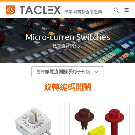
search
專業開關整合製造商
Micro-curren Switches
微電流開關系列
選擇
微電流開關系列
子分類
旋轉編碼開關