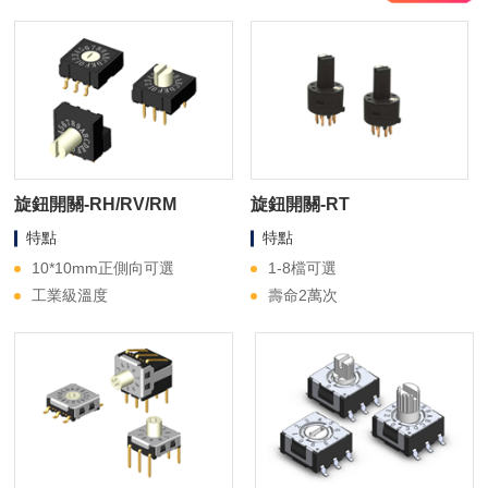
旋鈕開關-RH/RV/RM
旋鈕開關-RT
特點
特點
10*10mm正側向可選
1-8檔可選
工業級溫度
壽命2萬次