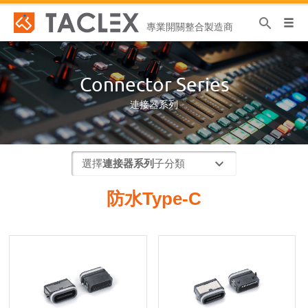
search
專業開關整合製造商
Connector Series
連接器系列
選擇
連接器系列
子分類
防水Type-C