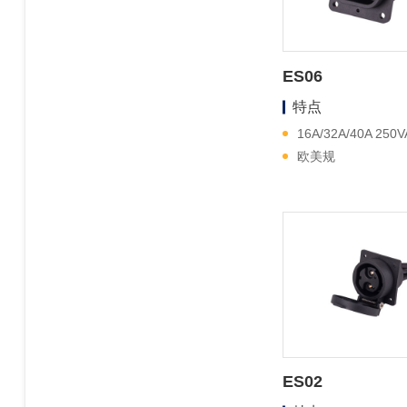
ES06
特点
16A/32A/40A 250
欧美规
ES02