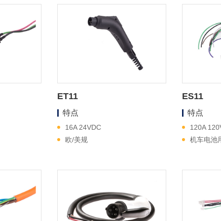
ET11
ES11
特点
特点
16A 24VDC
120A 12
欧/美规
机车电池