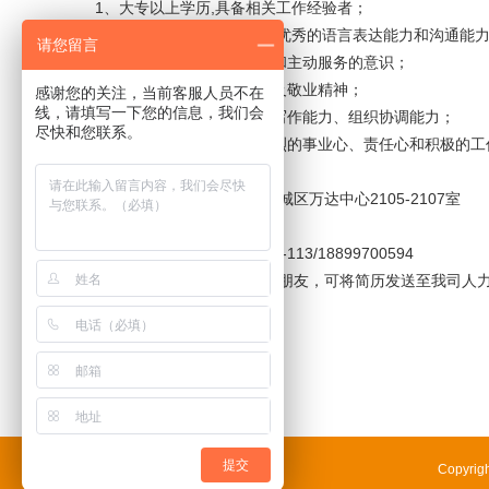
1、大专以上学历,具备相关工作经验者；
2、具备较强的工作责任心,优秀的语言表达能力和沟通能
请您留言
3、具备较强的工作积极性和主动服务的意识；
4、有良好的团队合作精神及敬业精神；
感谢您的关注，当前客服人员不在
线，请填写一下您的信息，我们会
5、具备较强的沟通能力、写作能力、组织协调能力；
尽快和您联系。
6、有敏锐的洞察力，有强烈的事业心、责任心和积极的工
工作地址：广东省东莞市东城区万达中心2105-2107室
联系人：王小姐
联系电话：0769-87703985-113/18899700594
有意加入我们轩立大家庭的朋友，可将简历发送至我司人力资源部邮箱
提交
Copyri