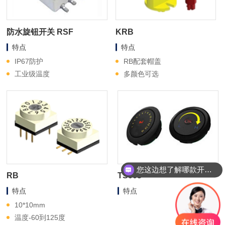
防水旋钮开关 RSF
KRB
特点
特点
IP67防护
RB配套帽盖
工业级温度
多颜色可选
您这边想了解哪款开关？
RB
TS005
特点
特点
10*10mm
温度-60到125度