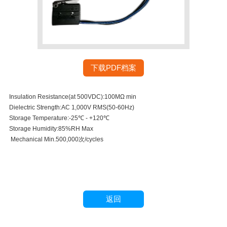
下载PDF档案
Insulation Resistance(at 500VDC):100MΩ min
Dielectric Strength:AC 1,000V RMS(50-60Hz)
Storage Temperature:-25℃ - +120℃
Storage Humidity:85%RH Max
Mechanical Min.500,000次/cycles
返回