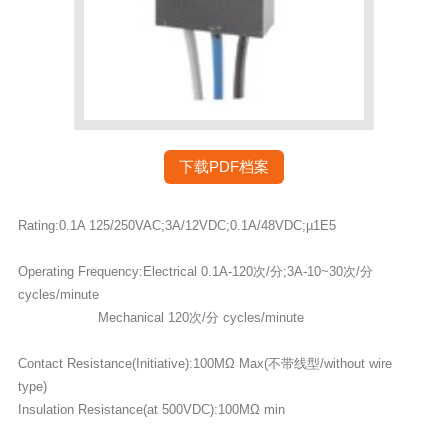
下载PDF档案
Rating:0.1A 125/250VAC;3A/12VDC;0.1A/48VDC;µ1E5
Operating Frequency:Electrical 0.1A-120次/分;3A-10~30次/分
cycles/minute
Mechanical 120次/分 cycles/minute
Contact Resistance(Initiative):100MΩ Max(不带线型/without wire
type)
Insulation Resistance(at 500VDC):100MΩ min