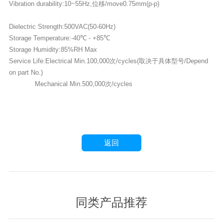
Vibration durability:10~55Hz,位移/move0.75mm(p-p)
Dielectric Strength:500VAC(50-60Hz)
Storage Temperature:-40℃ - +85℃
Storage Humidity:85%RH Max
Service Life:Electrical Min.100,000次/cycles(取决于具体型号/Depend
on part No.)
Mechanical Min.500,000次/cycles
返回
同类产品推荐