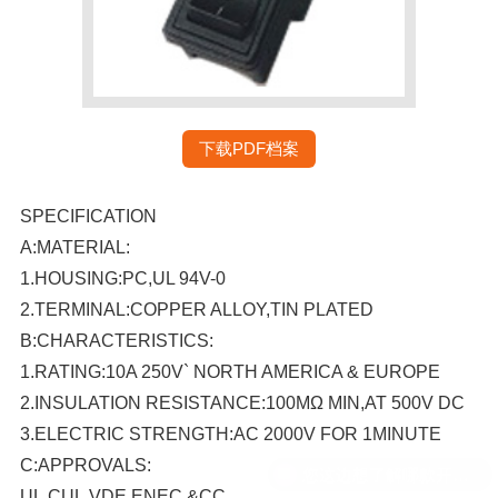
下载PDF档案
SPECIFICATION
A:MATERIAL:
1.HOUSING:PC,UL 94V-0
2.TERMINAL:COPPER ALLOY,TIN PLATED
B:CHARACTERISTICS:
1.RATING:10A 250V` NORTH AMERICA & EUROPE
2.INSULATION RESISTANCE:100MΩ MIN,AT 500V DC
3.ELECTRIC STRENGTH:AC 2000V FOR 1MINUTE
C:APPROVALS:
UL,CUL,VDE,ENEC,&CC