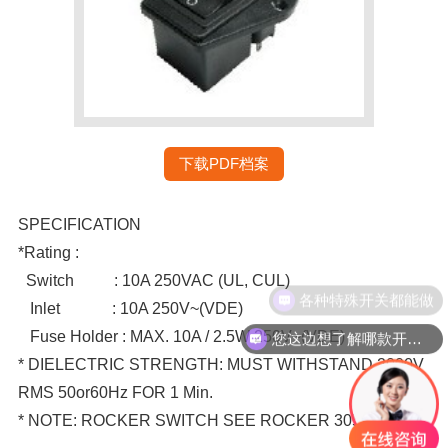
下载PDF档案
SPECIFICATION
*Rating :
Switch : 10A 250VAC (UL, CUL)
各种特殊开关都能做
Inlet : 10A 250V~(VDE)
Fuse Holder : MAX. 10A / 2.5W 250V~(VDE)
您这边想了解哪款开关？
* DIELECTRIC STRENGTH: MUST WITHSTAND 2000V
RMS 50or60Hz FOR 1 Min.
* NOTE: ROCKER SWITCH SEE ROCKER 3050