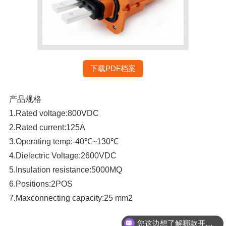
下载PDF档案
产品规格
1.Rated voltage:800VDC
2.Rated current:125A
3.Operating temp:-40℃~130℃
4.Dielectric Voltage:2600VDC
5.Insulation resistance:5000MQ
6.Positions:2POS
7.Maxconnecting capacity:25 mm2
您这边想了解哪款开关？