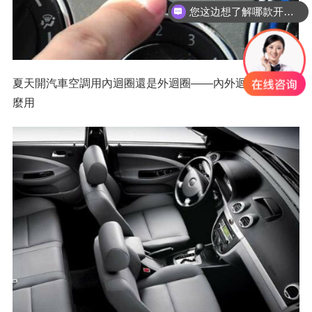
您这边想了解哪款开关？
夏天開汽車空調用內迴圈還是外迴圈
——
內外迴圈應該怎
麼用