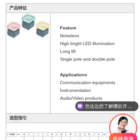
产品特征
Feature
Noiseless
High bright LED illumination
Long lift
Single pole and double pole
Applications
Communication equipments
Instrumentation
Audio/Video products
您这边想了解哪款开关？
选型指引